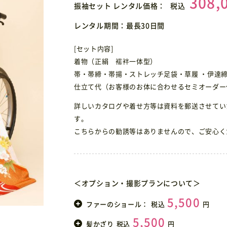
308,
振袖セット レンタル価格：
税込
レンタル期間：最長30日間
[セット内容]
着物（正絹 襦袢一体型）
帯・帯締・帯揚・ストレッチ足袋・草履 ・伊達締
仕立て代（お客様のお体に合わせるセミオーダー
詳しいカタログや着せ方等は資料を郵送させてい
す。
こちらからの勧誘等はありませんので、ご安心く
＜オプション・撮影プランについて＞
5,500
ファーのショール：
税込
円
5,500
髪かざり
税込
円