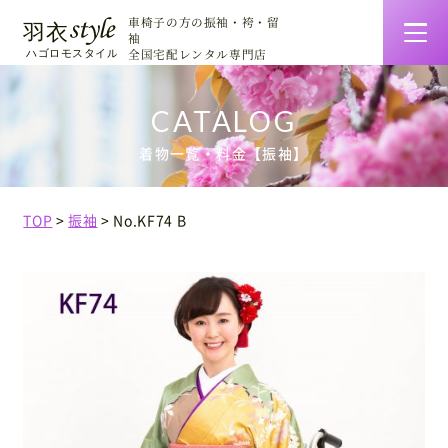
車椅子の方の振袖・袴・留
袖
全国宅配レンタル専門店
羽衣スタイルの特徴
着物一覧・料金【振袖】
着物一覧・料金
TOP
振袖
No.KF74 B
ご利用について
お客様の声
着せ方マニュアル
会社情報