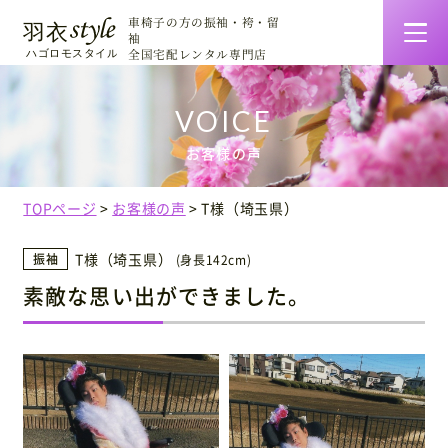
車椅子の方の振袖・袴・留
袖
全国宅配レンタル専門店
羽衣スタイルの特徴
お客様の声
着物一覧・料金
TOPページ
お客様の声
T様（埼玉県）
ご利用について
T様（埼玉県）
振袖
(身長142cm)
素敵な思い出ができました。
お客様の声
着せ方マニュアル
会社情報