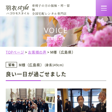
車椅子の方の振袖・袴・留
袖
全国宅配レンタル専門店
羽衣スタイルの特徴
お客様の声
着物一覧・料金
TOPページ
お客様の声
M様（広島県）
ご利用について
M様（広島県）
留袖
(身長149cm)
良い一日が過ごせました
お客様の声
着せ方マニュアル
会社情報