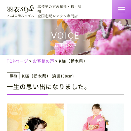
車椅子の方の振袖・袴・留
袖
全国宅配レンタル専門店
羽衣スタイルの特徴
お客様の声
着物一覧・料金
TOPページ
お客様の声
K様（栃木県）
ご利用について
K様（栃木県）
振袖
(身長138cm)
一生の思い出になりました。
お客様の声
着せ方マニュアル
会社情報