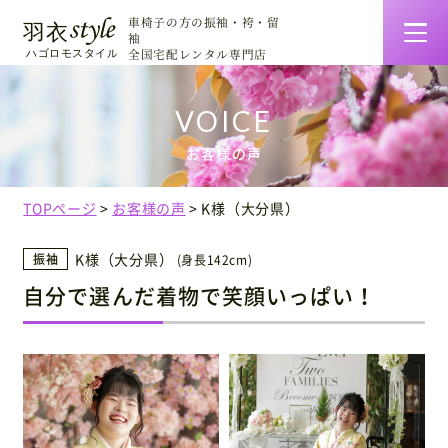
車椅子の方の振袖・袴・留
袖
全国宅配レンタル専門店
羽衣スタイルの特徴
お客様の声
着物一覧・料金
TOPページ
お客様の声
K様（大分県）
ご利用について
K様（大分県）
振袖
(身長142cm)
自分で選んだ着物で笑顔いっぱい！
お客様の声
着せ方マニュアル
会社情報