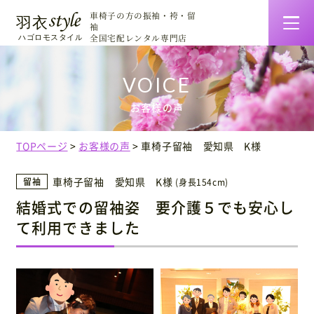
車椅子の方の振袖・袴・留
袖
全国宅配レンタル専門店
羽衣スタイルの特徴
お客様の声
着物一覧・料金
TOPページ
お客様の声
車椅子留袖 愛知県 K様
ご利用について
車椅子留袖 愛知県 K様
留袖
(身長154cm)
結婚式での留袖姿 要介護５でも安心し
お客様の声
て利用できました
着せ方マニュアル
会社情報