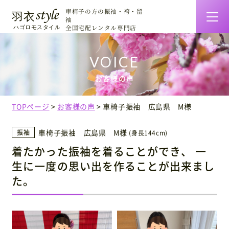
車椅子の方の振袖・袴・留
袖
全国宅配レンタル専門店
羽衣スタイルの特徴
お客様の声
着物一覧・料金
TOPページ
お客様の声
車椅子振袖 広島県 M様
ご利用について
車椅子振袖 広島県 M様
振袖
(身長144cm)
着たかった振袖を着ることができ、 一
お客様の声
生に一度の思い出を作ることが出来まし
た。
着せ方マニュアル
会社情報