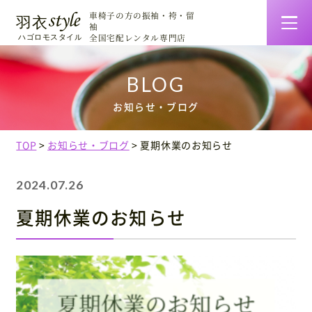
車椅子の方の振袖・袴・留
袖
全国宅配レンタル専門店
羽衣スタイルの特徴
お知らせ・ブログ
着物一覧・料金
TOP
お知らせ・ブログ
夏期休業のお知らせ
ご利用について
2024.07.26
お客様の声
夏期休業のお知らせ
着せ方マニュアル
会社情報